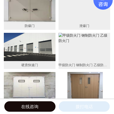
平移门
工业门
防爆门
泄爆门
变压器房门
卷帘门
折叠门
百叶门窗
硬质快速门
甲级防火门 钢制防火门 乙级防火门
伸缩门
防弹窗




保温工业平开门
木纹转印钢质防火门
在线咨询
拨打电话
网站首页
电话咨询
联系我们
新闻中心