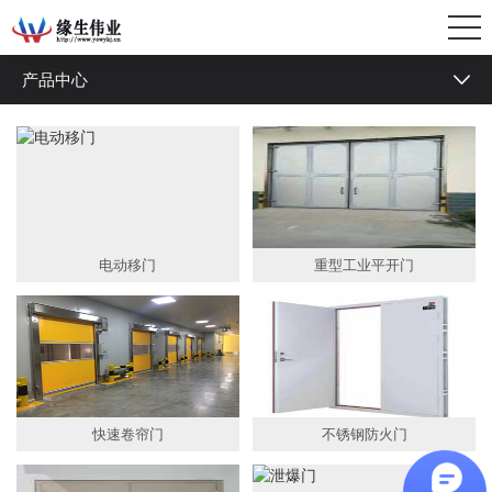
产品中心
快速门
堆积门
防爆门
泄爆门
电动移门
重型工业平开门
防爆窗
泄爆窗
隔音门
快速卷帘门
不锈钢防火门
防火门
钢质平开门