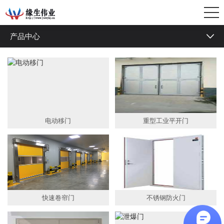
产品中心
快速门
堆积门
防爆门
泄爆门
电动移门
重型工业平开门
防爆窗
泄爆窗
隔音门
快速卷帘门
不锈钢防火门
防火门
钢质平开门