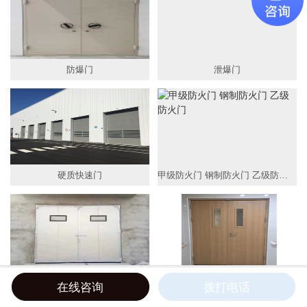
平移门
工业门
防爆门
泄爆门
变压器房门
卷帘门
折叠门
百叶门窗
硬质快速门
甲级防火门 钢制防火门 乙级防火门
伸缩门
防弹窗




保温工业平开门
木纹转印钢质防火门
在线咨询
拨打电话
网站首页
电话咨询
联系我们
新闻中心